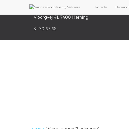
Sanne’s Fodpleje og Velvære
Forside
Behand
Viborgvej 41, 7400 Herning
31 70 67 66
Forside
/ Varer tagged “Fodcreme”