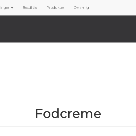
linger
Bestil tid
Produkter
Om mig
Fodcreme